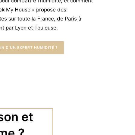
 pour combattre l’humidité, et comment
eck My House » propose des
tes sur toute la France, de Paris à
nt par Lyon et Toulouse.
IN D'UN EXPERT HUMIDITÉ ?
son et
ème ?