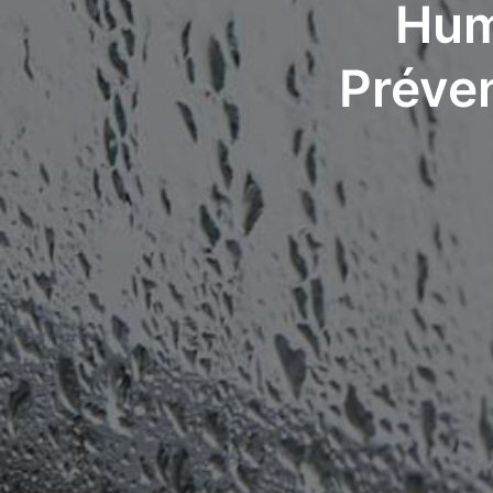
Hum
Préven