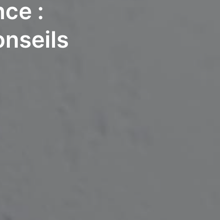
ce :
onseils