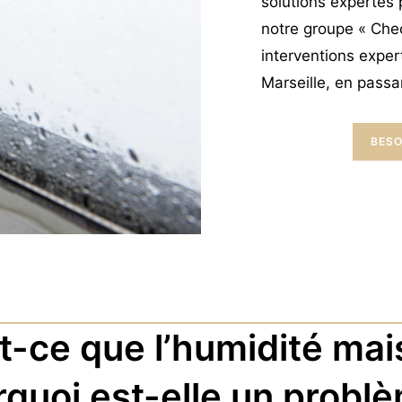
solutions expertes
notre groupe « Ch
interventions exper
Marseille, en passa
BESO
t-ce que l’humidité mai
quoi est-elle un probl